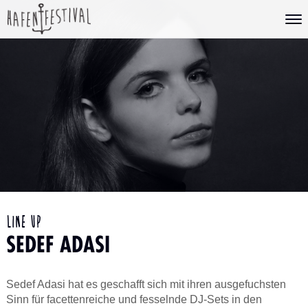
Line Up
SEDEF ADASI
Sedef Adasi hat es geschafft sich mit ihren ausgefuchsten
Sinn für facettenreiche und fesselnde DJ-Sets in den